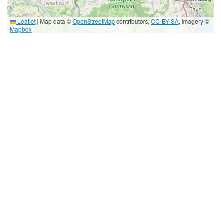
Leaflet
|
Map data ©
OpenStreetMap
contributors,
CC-BY-SA
, Imagery ©
Mapbox