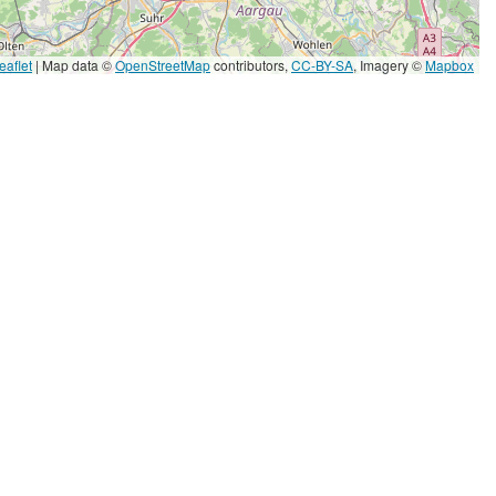
eaflet
|
Map data ©
OpenStreetMap
contributors,
CC-BY-SA
, Imagery ©
Mapbox