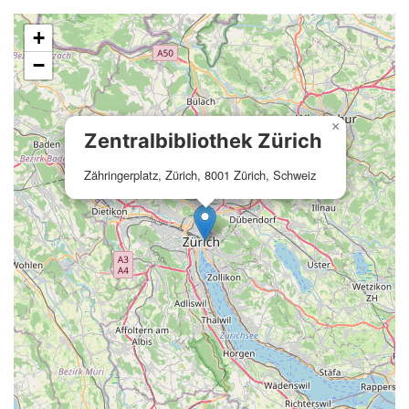
+
−
×
Zentralbibliothek Zürich
Zähringerplatz, Zürich, 8001 Zürich, Schweiz