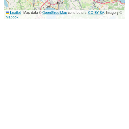
Leaflet
|
Map data ©
OpenStreetMap
contributors,
CC-BY-SA
, Imagery ©
Mapbox