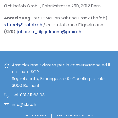
Ort
: bafob GmbH, Fabrikstrasse 29D, 3012 Bern
Anmeldung
: Per E-Mail an Sabrina Brack (bafob)
s.brack@bafob.ch
/ cc an Johanna Diggelmann
(SKR):
johanna_diggelmann@gmx.ch
Associazione svizzera per la conservazione ed il
restauro SCR
Segretariato, Brunngasse 60, Casella postale,
3000 Berna 8
Tel. 031 311 63 03
info@skr.ch
NOTE LEGALI
PROTEZIONE DEI DATI