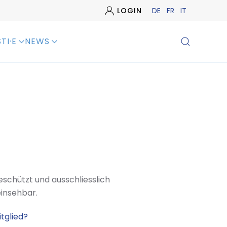
LOGIN
DE
FR
IT
TI·E
NEWS
geschützt und ausschliesslich
einsehbar.
tglied?