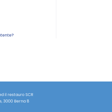
utente?
d il restauro SCR
e, 3000 Berna 8