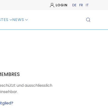
LOGIN
DE
FR
IT
STES
NEWS
MEMBRES
geschützt und ausschliesslich
einsehbar.
tglied?