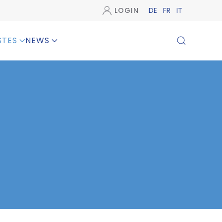
LOGIN
DE
FR
IT
STES
NEWS