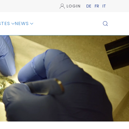
LOGIN
DE
FR
IT
STES
NEWS