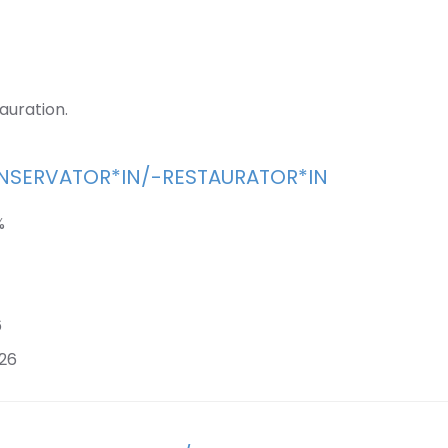
auration.
NSERVATOR*IN/-RESTAURATOR*IN
%
6
026