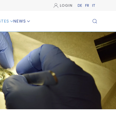
LOGIN
DE
FR
IT
STES
NEWS