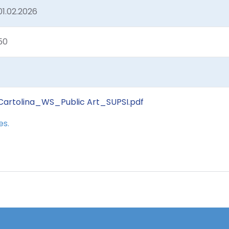
01.02.2026
50
Cartolina_WS_Public Art_SUPSI.pdf
es.