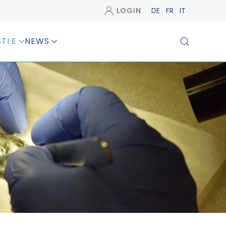
LOGIN
DE
FR
IT
TI·E
NEWS