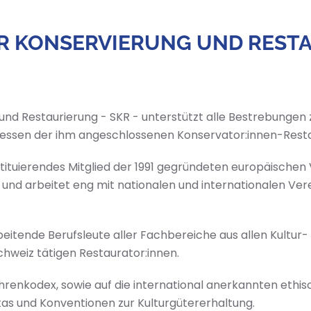
R KONSERVIERUNG UND RESTA
und Restaurierung - SKR - unterstützt alle Bestrebungen
teressen der ihm angeschlossenen Konservator:innen-Rest
ituierendes Mitglied der 1991 gegründeten europäischen
 und arbeitet eng mit nationalen und internationalen Ver
rbeitende Berufsleute aller Fachbereiche aus allen Kultur
chweiz tätigen Restaurator:innen.
 Ehrenkodex, sowie auf die international anerkannten eth
rtas und Konventionen zur Kulturgütererhaltung.