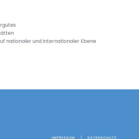
urgutes
tätten
f nationaler und internationaler Ebene
IMPRESSUM
DATENSCHUTZ