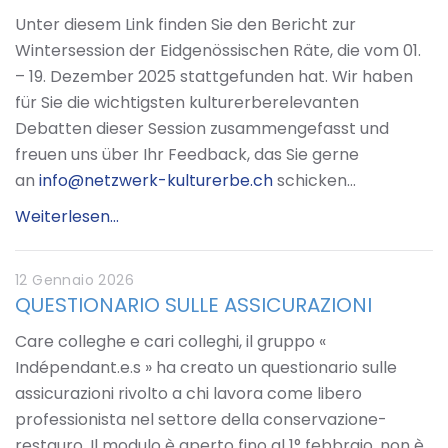
Unter diesem Link finden Sie den Bericht zur
Wintersession der Eidgenössischen Räte, die vom 01.
– 19. Dezember 2025 stattgefunden hat. Wir haben
für Sie die wichtigsten kulturerberelevanten
Debatten dieser Session zusammengefasst und
freuen uns über Ihr Feedback, das Sie gerne
an
info@netzwerk-kulturerbe.ch
schicken…
Weiterlesen...
12 Gennaio 2026
QUESTIONARIO SULLE ASSICURAZIONI
Care colleghe e cari colleghi, il gruppo «
Indépendant.e.s » ha creato un questionario sulle
assicurazioni rivolto a chi lavora come libero
professionista nel settore della conservazione-
restauro. Il modulo è aperto fino al 1° febbraio, non è