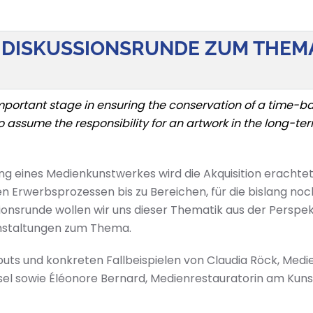
 DISKUSSIONSRUNDE ZUM THEM
mportant stage in ensuring the conservation of a time-b
to assume the responsibility for an artwork in the long-term,
ng eines Medienkunstwerkes wird die Ak­qui­si­ti­on eracht
en Erwerbsprozessen bis zu Bereichen, für die bislang noch 
sionsrunde wollen wir uns dieser Thematik aus der Persp
ranstaltungen zum Thema.
Inputs und konkreten Fallbeispielen von Claudia Röck, M
el sowie Éléonore Bernard, Medienrestauratorin am Kuns