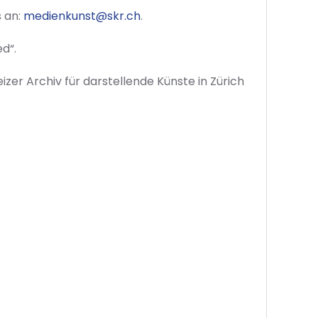
s an:
medienkunst@skr.ch
.
d“.
izer Archiv für darstellende Künste in Zürich