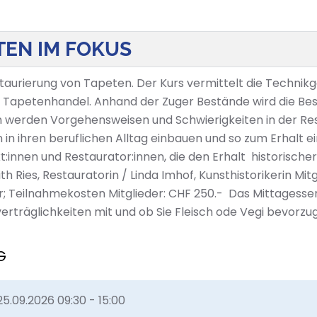
TEN IM FOKUS
taurierung von Tapeten. Der Kurs vermittelt die Technik
r Tapetenhandel. Anhand der Zuger Bestände wird die Be
en werden Vorgehensweisen und Schwierigkeiten in der Res
 ihren beruflichen Alltag einbauen und so zum Erhalt ein
kt:innen und Restaurator:innen, die den Erhalt historisc
th Ries, Restauratorin / Linda Imhof, Kunsthistorikerin Mi
; Teilnahmekosten Mitglieder: CHF 250.- Das Mittagessen i
nverträglichkeiten mit und ob Sie Fleisch ode Vegi bevorzu
G
25.09.2026
09:30 - 15:00