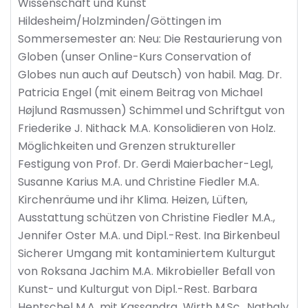
Wissenschaft und Kunst
Hildesheim/Holzminden/Göttingen im
Sommersemester an: Neu: Die Restaurierung von
Globen (unser Online-Kurs Conservation of
Globes nun auch auf Deutsch) von habil. Mag. Dr.
Patricia Engel (mit einem Beitrag von Michael
Højlund Rasmussen) Schimmel und Schriftgut von
Friederike J. Nithack M.A. Konsolidieren von Holz.
Möglichkeiten und Grenzen struktureller
Festigung von Prof. Dr. Gerdi Maierbacher-Legl,
Susanne Karius M.A. und Christine Fiedler M.A.
Kirchenräume und ihr Klima. Heizen, Lüften,
Ausstattung schützen von Christine Fiedler M.A.,
Jennifer Oster M.A. und Dipl.-Rest. Ina Birkenbeul
Sicherer Umgang mit kontaminiertem Kulturgut
von Roksana Jachim M.A. Mikrobieller Befall von
Kunst- und Kulturgut von Dipl.-Rest. Barbara
Hentschel M.A. mit Kassandra Wirth M.Sc., Nathaly