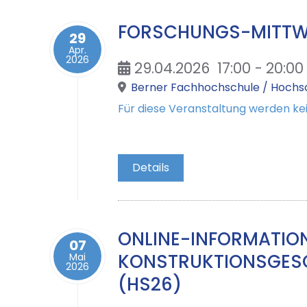
FORSCHUNGS-MITT
29
Apr.
2026
29.04.2026
17:00
-
20:00
Berner Fachhochschule / Hochsc
Für diese Veranstaltung werden 
Details
ONLINE-INFORMATIO
07
KONSTRUKTIONSGESCH
Mai
2026
(HS26)